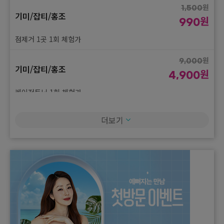
울쎄라피 프라임 100샷 1회 체험가
원
1,500
기미/잡티/홍조
원
990
점제거 1곳 1회 체험가
원
9,000
기미/잡티/홍조
원
4,900
레이저토닝 1회 체험가
원
35,000
더보기
기미/잡티/홍조
원
19,000
피코토닝 1회 체험가