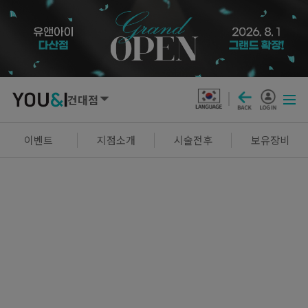
건대점
SEOUL
이벤트
지점소개
시술전후
보유장비
강남점
선릉점
잠실점
왕십리점
명동점
홍대신촌점
영등포점
마곡점
건대점
구로점
여의도점
천호점
목동점
창동점
GYEONGGI / INCHEON