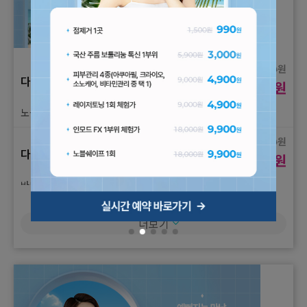
원
18,000
다이어트
원
9,900
노블쉐이프 1회 체험가
원
80,000
다이어트
원
50,000
바디 인모드 1부위 체험가
원
18,000
더보기
활력주사
원
9,900
멀티비타민 수액 1회 체험가