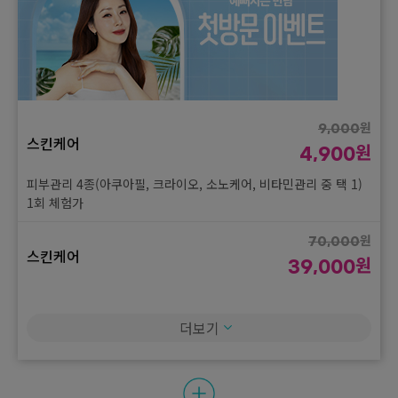
원
9,000
스킨케어
원
4,900
피부관리 4종(아쿠아필, 크라이오, 소노케어, 비타민관리 중 택 1)
1회 체험가
원
70,000
스킨케어
원
39,000
프리미엄 피부관리 택 1(오투덤, 이온자임, 라라필, 생크림필, 밀크
필, LDM) 1회 체험가
더보기
원
150,000
스킨부스터
원
80,000