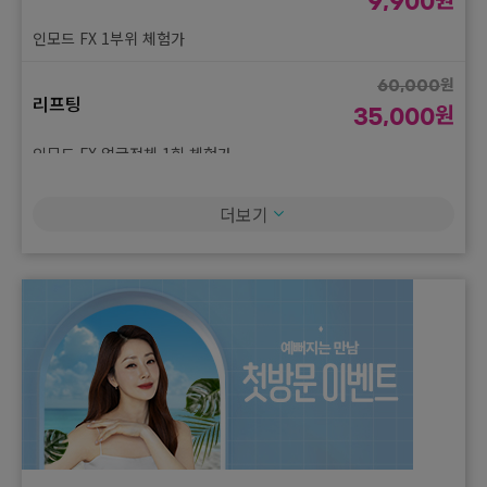
9,900
듀얼토닝(제네시스, VRM토닝) + LDM 10회
인모드 FX 1부위 체험가
원
1,500,000
광복절 특가 이벤트
원
원
815,000
60,000
리프팅
원
35,000
잼버실 12줄
인모드 FX 얼굴전체 1회 체험가
원
27,000
더보기
리프팅
원
14,900
슈링크 유니버스 100샷 1회 체험가
원
869,000
리프팅
원
590,000
텐써마 300샷
원
550,000
리프팅
원
290,000