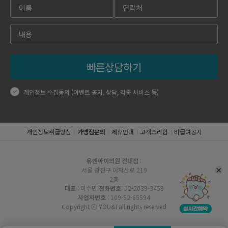
빠른상담하기
개인정보 수집동의 (이벤트 공지, 상담, 각종 서비스 등)
개인정보취급방침
가맹점문의
제휴안내
고객소리함
비급여공지
유앤아이의원 건대점
:
서울 광진구 아차산로 219
2층
대표
: 이수민
전화번호
: 02-2039-3459
사업자번호
: 109-52-65594
Copyright ⓒ YOU&I all rights reserved