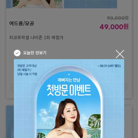
원
90,000
여드름/모공
원
49,000
피코프락셀 나비존 1회 체험가
오늘만 안보기
더보기