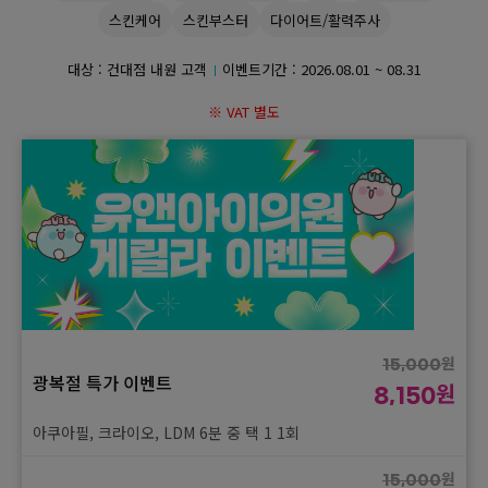
스킨케어
스킨부스터
다이어트/활력주사
GYEONGSANG-DO
대상 : 건대점 내원 고객
이벤트기간 :
2026.08.01 ~ 08.31
대구점
부산점
창원점
※ VAT 별도
원
15,000
광복절 특가 이벤트
원
8,150
아쿠아필, 크라이오, LDM 6분 중 택 1 1회
원
15,000