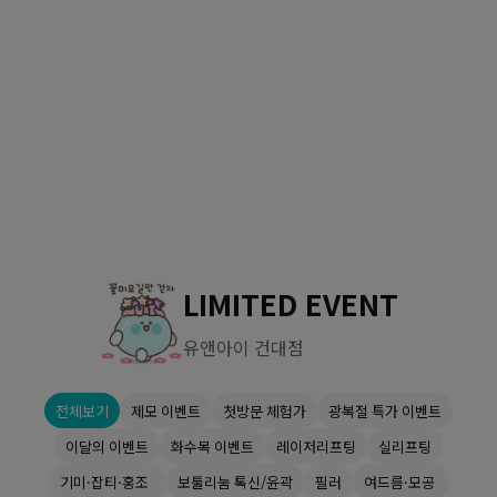
수원점
판교점
광교점
광명점
산본점
부천점
일산점
다산점
김포점
인천검단점
동탄점
평택점
안양점
부평점
안산점
의정부점
시흥배곧점
분당미금점
과천점
하남미사점
화성봉담점
경기광주점
LIMITED EVENT
CHUNGCHEONG-DO
유앤아이 건대점
천안점
대전점
전체보기
제모 이벤트
첫방문 체험가
광복절 특가 이벤트
JEOLLA-DO
이달의 이벤트
화수목 이벤트
레이저리프팅
실리프팅
광주점
목포점
기미·잡티·홍조
보툴리눔 톡신/윤곽
필러
여드름·모공