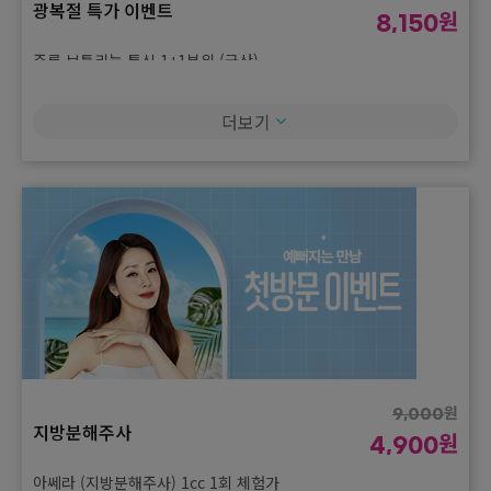
광복절 특가 이벤트
원
8,150
주름 보툴리늄 톡신 1+1부위 (국산)
원
150,000
더보기
광복절 특가 이벤트
원
81,500
슈링크 유니버스 300샷
원
150,000
광복절 특가 이벤트
원
81,500
독일산 스킨 보툴리눔 톡신 2cc
원
150,000
광복절 특가 이벤트
원
81,500
인모드 FX 얼굴전체
원
9,000
지방분해주사
원
4,900
원
1,500,000
광복절 특가 이벤트
원
아쎄라 (지방분해주사) 1cc 1회 체험가
815,000