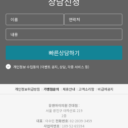
상담신청
빠른상담하기
개인정보 수집동의 (이벤트 공지, 상담, 각종 서비스 등)
개인정보취급방침
가맹점문의
제휴안내
고객소리함
비급여공지
유앤아이의원 건대점
:
서울 광진구 아차산로 219
2층
대표
: 이수민
전화번호
: 02-2039-3459
사업자번호
: 109-52-65594