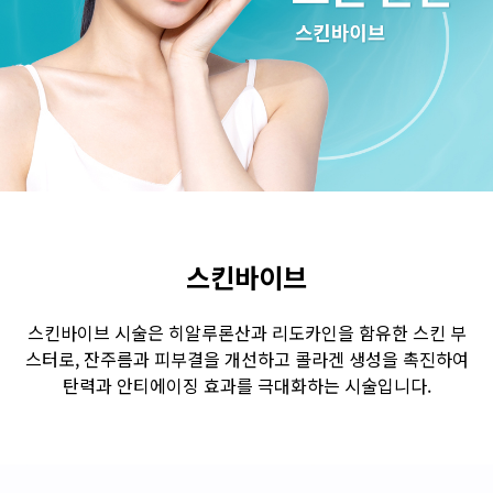
수원점
판교점
광교점
광명점
산본점
부천점
일산점
다산점
김포점
인천검단점
동탄점
평택점
안양점
부평점
안산점
의정부점
시흥배곧점
분당미금점
과천점
하남미사점
화성봉담점
경기광주점
스킨바이브
CHUNGCHEONG-DO
스킨바이브 시술은 히알루론산과 리도카인을 함유한 스킨 부
스터로, 잔주름과 피부결을 개선하고 콜라겐 생성을 촉진하여
천안점
대전점
탄력과 안티에이징 효과를 극대화하는 시술입니다.
JEOLLA-DO
광주점
목포점