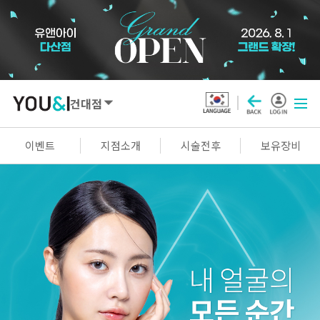
건대점
SEOUL
이벤트
지점소개
시술전후
보유장비
강남점
선릉점
잠실점
왕십리점
명동점
홍대신촌점
영등포점
마곡점
건대점
구로점
여의도점
천호점
목동점
창동점
GYEONGGI / INCHEON