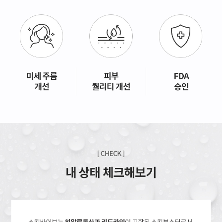
GYEONGSANG-DO
대구점
부산점
창원점