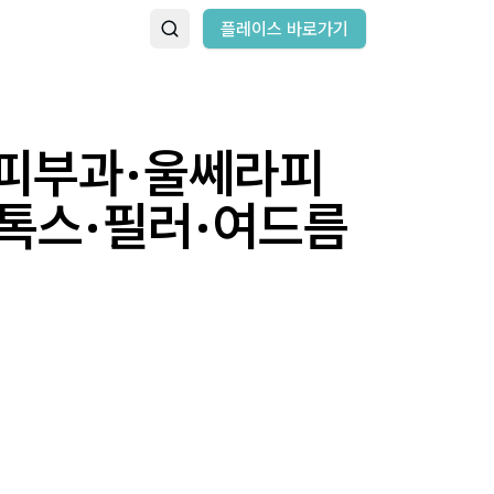
플레이스 바로가기
구피부과·울쎄라피
톡스·필러·여드름