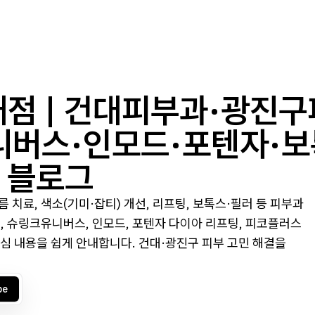
점 | 건대피부과·광진
버스·인모드·포텐자·보
식 블로그
치료, 색소(기미·잡티) 개선, 리프팅, 보톡스·필러 등 피부과
, 슈링크유니버스, 인모드, 포텐자 다이아 리프팅, 피코플러스
핵심 내용을 쉽게 안내합니다. 건대·광진구 피부 고민 해결을
be