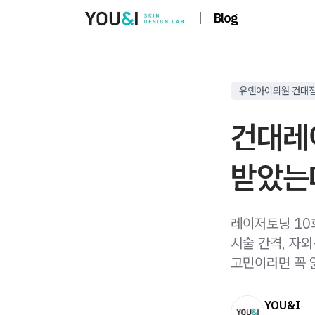
|
Blog
유앤아이의원 건대
건대레
받았는
레이저토닝 10
시술 간격, 자
고민이라면 꼭 
YOU&I