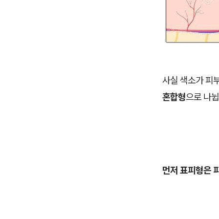
사실 색소가 피
혼합형
으로 나뉩
먼저 표피형은 