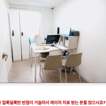
다 얼룩덜룩한 반점이 거슬려서 레이저 치료 받는 분들 많으시죠?