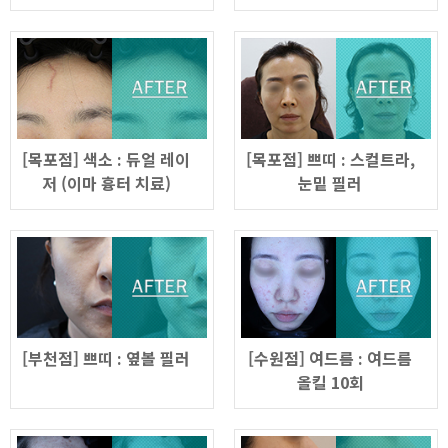
[목포점] 색소 : 듀얼 레이
[목포점] 쁘띠 : 스컬트라,
저 (이마 흉터 치료)
눈밑 필러
[부천점] 쁘띠 : 옆볼 필러
[수원점] 여드름 : 여드름
올킬 10회