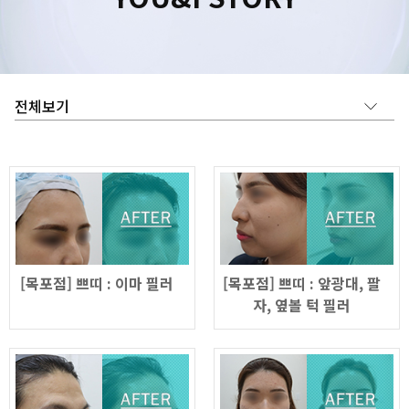
수원점
판교점
광교점
광명점
산본점
부천점
일산점
다산점
김포점
인천검단점
동탄점
평택점
안양점
부평점
안산점
의정부점
시흥배곧점
분당미금점
과천점
하남미사점
화성봉담점
경기광주점
CHUNGCHEONG-DO
[목포점] 쁘띠 : 이마 필러
[목포점] 쁘띠 : 앞광대, 팔
천안점
대전점
자, 옆볼 턱 필러
JEOLLA-DO
광주점
목포점