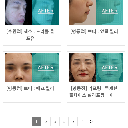
[수원점] 색소 : 트리플 올
[명동점] 쁘띠 : 앞턱 필러
포유
[명동점] 쁘띠 : 애교 필러
[명동점] 리프팅 : 무제한
풀페이스 실리프팅 + 이마,
미간주름 필러
1
2
3
4
5