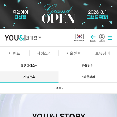
건대점
SEOUL
이벤트
지점소개
시술전후
보유장비
강남점
선릉점
잠실점
왕십리점
유앤아이소식
카톡상담
명동점
홍대신촌점
영등포점
마곡점
시술전후
스타갤러리
건대점
구로점
여의도점
천호점
고객후기
목동점
창동점
GYEONGGI / INCHEON
YOU&I STORY